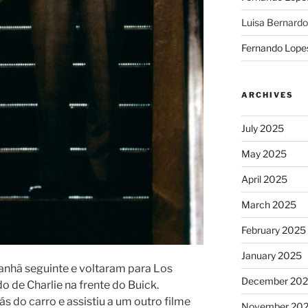
Luisa Bernardo
Fernando Lope
ARCHIVES
July 2025
May 2025
April 2025
March 2025
February 2025
January 2025
anhã seguinte e voltaram para Los
December 20
o de Charlie na frente do Buick.
s do carro e assistiu a um outro filme
November 20