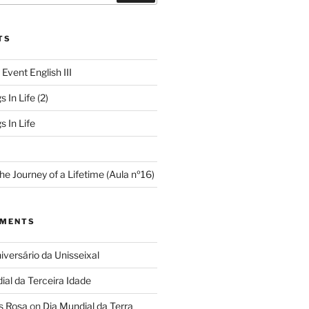
TS
 Event English III
s In Life (2)
s In Life
e Journey of a Lifetime (Aula nº16)
MMENTS
iversário da Unisseixal
ial da Terceira Idade
s Rosa
on
Dia Mundial da Terra