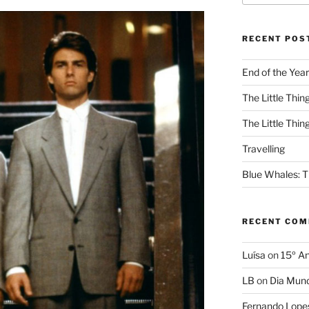
RECENT POS
End of the Year
The Little Thing
The Little Thing
Travelling
Blue Whales: Th
RECENT CO
Luísa
on
15º An
LB
on
Dia Mund
Fernando Lope