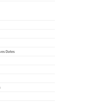
es Dates
s