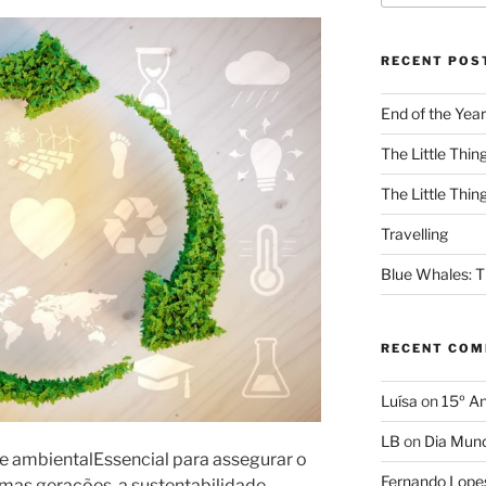
RECENT POS
End of the Year
The Little Thing
The Little Thing
Travelling
Blue Whales: Th
RECENT CO
Luísa
on
15º An
LB
on
Dia Mund
de ambientalEssencial para assegurar o
Fernando Lope
imas gerações, a sustentabilidade