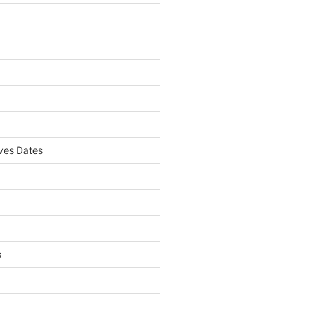
es Dates
s