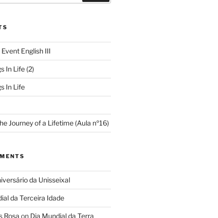
TS
 Event English III
s In Life (2)
s In Life
e Journey of a Lifetime (Aula nº16)
MMENTS
iversário da Unisseixal
ial da Terceira Idade
s Rosa
on
Dia Mundial da Terra