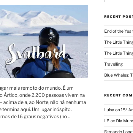
RECENT POS
End of the Year
The Little Thing
The Little Thing
Travelling
Blue Whales: Th
lugar mais remoto do mundo. É um
o Ártico, onde 2.200 pessoas vivem na
RECENT CO
 – acima dela, ao Norte, não há nenhuma
e termina aqui. Um lugar inóspito,
Luísa
on
15º An
rnos de 16 graus negativos (no …
LB
on
Dia Mund
Fernando Lope