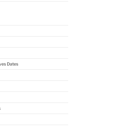
es Dates
s