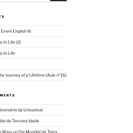
TS
 Event English III
s In Life (2)
s In Life
e Journey of a Lifetime (Aula nº16)
MMENTS
iversário da Unisseixal
ial da Terceira Idade
s Rosa
on
Dia Mundial da Terra