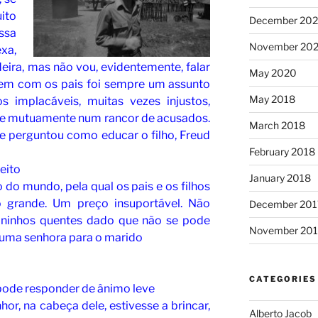
ito
December 20
ssa
November 20
xa,
ira, mas não vou, evidentemente, falar
May 2020
mem com os pais foi sempre um assunto
May 2018
s implacáveis, muitas vezes injustos,
-se mutuamente num rancor de acusados.
March 2018
 perguntou como educar o filho, Freud
February 2018
feito
January 2018
do mundo, pela qual os pais e os filhos
grande. Um preço insuportável. Não
December 201
ninhos quentes dado que não se pode
November 201
 uma senhora para o marido
CATEGORIES
 pode responder de ânimo leve
or, na cabeça dele, estivesse a brincar,
Alberto Jacob