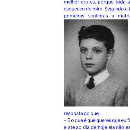
melhor era eu, porque toda 
esqueceu de mim. Segundo a le
primeiras senhoras a matr
resposta do que
– E o que é que queres que eu 
e até ao dia de hoje ela não e