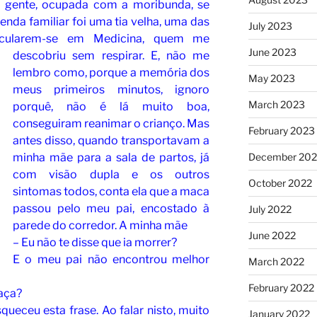
a gente, ocupada com a moribunda, se
nda familiar foi uma tia velha, uma das
July 2023
icularem-se
em Medicina, quem me
June 2023
descobriu sem respirar. E, não me
lembro como, porque a memória dos
May 2023
meus primeiros minutos, ignoro
March 2023
porquê, não é lá muito boa,
conseguiram reanimar o crianço. Mas
February 2023
antes disso, quando transportavam a
minha mãe para a sala de partos, já
December 202
com visão dupla e os outros
October 2022
sintomas todos, conta ela que a maca
passou pelo meu pai, encostado à
July 2022
parede do corredor. A minha mãe
June 2022
– Eu não te disse que ia morrer?
E o meu pai não encontrou melhor
March 2022
February 2022
faça?
squeceu esta frase. Ao falar nisto, muito
January 2022