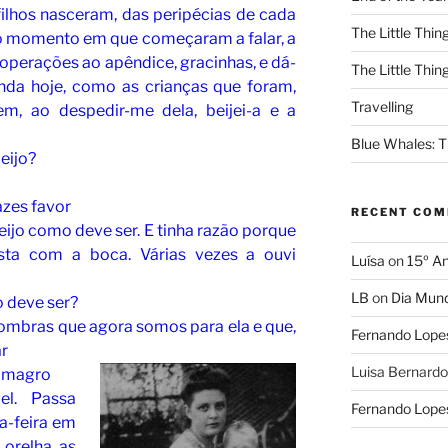
filhos nasceram, das peripécias de cada
The Little Thing
do momento em que começaram a falar, a
, operações ao apêndice, gracinhas, e dá-
The Little Thing
inda hoje, como as crianças que foram,
Travelling
m, ao despedir-me dela, beijei-a e a
Blue Whales: Th
eijo?
azes favor
RECENT CO
beijo como deve ser. E tinha razão porque
esta com a boca. Várias vezes a ouvi
Luísa
on
15º An
LB
on
Dia Mund
 deve ser?
sombras que agora somos para ela e que,
Fernando Lope
r
Luisa Bernardo
s magro
el. Passa
Fernando Lope
a-feira em
a orelha as