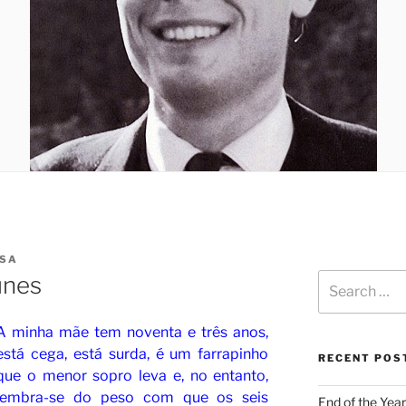
SA
unes
A minha mãe tem noventa e três anos,
está cega, está surda, é um farrapinho
RECENT POS
que o menor sopro leva e, no entanto,
lembra-se do peso com que os seis
End of the Year