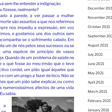
va sem lhe entender a indignação
December 202
eu fizesse, realmente?
tado à parede, a ver passar a mulher
November 202
 morte são assuntos a que nos referimos
October 2021
mpre nos impediu a expressão, em voz
ntimos, e gostamos uns dos outros sem
September 20
e acompanha-se o sofrimento calado. Em
August 2021
a um de nós pelos seus sucessos ou se
: uma espécie de princípio de vasos
July 2021
ga. Quando de um problema de saúde na
se o que fosse ao meu irmão que o teve
June 2021
ctivo cordel, um pião igual àqueles que
May 2021
 e com um prego a fazer de bico. Não se
ões que um pião sabe explicar, ou como
April 2021
os numerosíssimos afectos de uma vida
March 2021
Eu sabia.
February 2021
i a
January 2021
 se