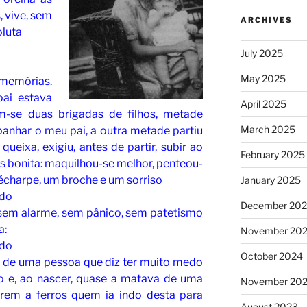
, vive, sem
ARCHIVES
oluta
July 2025
May 2025
 memórias.
ai estava
April 2025
am-se duas brigadas de filhos, metade
March 2025
nhar o meu pai, a outra metade partiu
eixa, exigiu, antes de partir, subir ao
February 2025
s bonita: maquilhou-se melhor, penteou-
écharpe, um broche e um sorriso
January 2025
ndo
December 20
to sem alarme, sem pânico, sem patetismo
a:
November 20
ndo
October 2024
a de uma pessoa que diz ter muito medo
o e, ao nascer, quase a matava de uma
November 20
arem a ferros quem ia indo desta para
August 2023