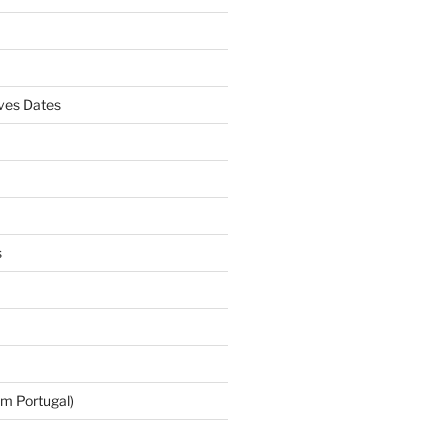
es Dates
s
m Portugal)