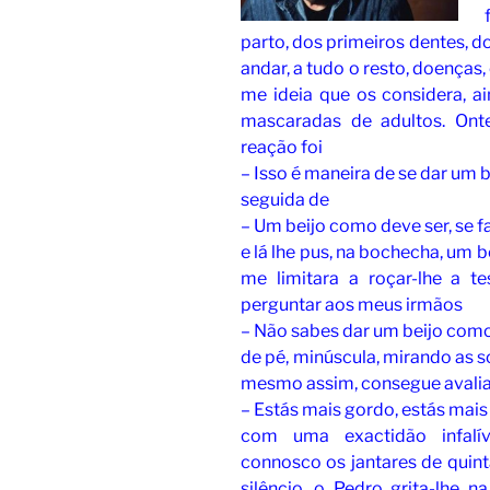
parto, dos primeiros dentes, 
andar, a tudo o resto, doenças
me ideia que os considera, a
mascaradas de adultos. Onte
reação foi
– Isso é maneira de se dar um b
seguida de
– Um beijo como deve ser, se f
e lá lhe pus, na bochecha, um 
me limitara a roçar-lhe a t
perguntar aos meus irmãos
– Não sabes dar um beijo como
de pé, minúscula, mirando as 
mesmo assim, consegue avalia
– Estás mais gordo, estás mai
com uma exactidão infalív
connosco os jantares de quint
silêncio, o Pedro grita-lhe n