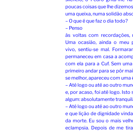
poucas coisas que lhe dizemos
uma queixa, numa solidão abs
– O que é que faz o dia todo?
– Penso
às voltas com recordações,
Uma ocasião, ainda o meu p
vivo, sentiu-se mal. Formar
permaneceu em casa a acompa
com ela para a Cuf. Sem uma qu
primeiro andar para se pôr mai
se melhor, apareceu com uma 
– Até logo ou até ao outro mu
e, por acaso, foi até logo. Is
algum: absolutamente tranquil
– Até logo ou até ao outro mu
e que lição de dignidade vind
da morte. Eu sou o mais velh
eclampsia. Depois de me tir