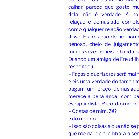
calhar, parece que gosto mu
dela: não é verdade. A no
relação é demasiado comple
como qualquer relação verdade
disso. E a relação de um ho
penoso, cheio de julgamento
muitas vezes cruéis, olhando
Quando um amigo de Freud lhe
respondeu
– Faças o que fizeres será mal 
e eis uma verdade do tamanho 
pagam um preço demasiado 
merece a pena andar com pa
escapar disto. Recordo-me de
– Gostas de mim, Zé?
e do marido
– Isso são coisas a que não se
que me dá ideia, embora o senh