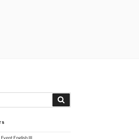
TS
 Event English III