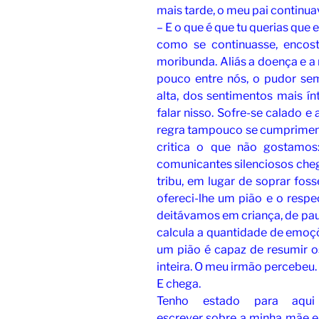
mais tarde, o meu pai continua
– E o que é que tu querias que 
como se continuasse, encos
moribunda. Aliás a doença e a
pouco entre nós, o pudor se
alta, dos sentimentos mais í
falar nisso. Sofre-se calado 
regra tampouco se cumpriment
critica o que não gostamos
comunicantes silenciosos che
tribu, em lugar de soprar fos
ofereci-lhe um pião e o respe
deitávamos em criança, de pau
calcula a quantidade de emoç
um pião é capaz de resumir 
inteira. O meu irmão percebeu. 
E chega.
Tenho estado para aqu
escrever sobre a minha mãe e,