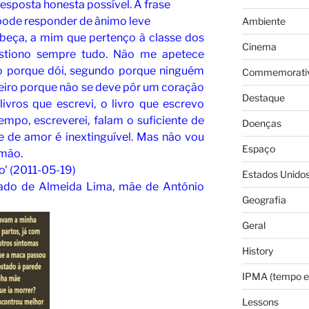
resposta honesta possível. A frase
 pode responder de ânimo leve
Ambiente
abeça, a mim que pertenço à classe dos
Cinema
uestiono sempre tudo. Não me apetece
iro porque dói, segundo porque ninguém
Commemorativ
ceiro porque não se deve pôr um coração
Destaque
ivros que escrevi, o livro que escrevo
 tempo, escreverei, falam o suficiente de
Doenças
 de amor é inextinguível. Mas não vou
Espaço
 mão.
o' (2011-05-19)
Estados Unido
hado de Almeida Lima, mãe de António
Geografia
Geral
History
IPMA (tempo e
Lessons